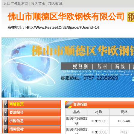
返回广佛钢材网
|
设为首页
|
加入收藏
佛山市顺德区华欧钢铁有限公司
商铺地址：
Http://www.fssteel.cn/e/space/?userid=14
商铺首页
资源报价
品名
材质
规格
资源报价
四级抗震螺纹
求购信息
HRB500E
Ф36-40
钢
招标投标
四级抗震螺纹
HRB500E
Ф32