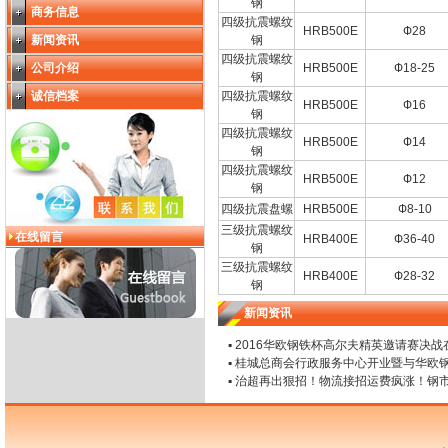
钢
商务信息
四级抗震螺纹
HRB500E
Ф28
新闻资讯
钢
四级抗震螺纹
公司介绍
HRB500E
Ф18-25
钢
诚信档案
四级抗震螺纹
HRB500E
Ф16
钢
四级抗震螺纹
HRB500E
Ф14
钢
四级抗震螺纹
HRB500E
Ф12
钢
四级抗震盘螺
HRB500E
Ф8-10
三级抗震螺纹
在线留言
HRB400E
Ф36-40
钢
三级抗震螺纹
HRB400E
Ф28-32
钢
新闻资讯
▪
2016华欧钢铁杯高尔夫精英邀请赛决战
▪
桂城总商会行政服务中心开业暨与华欧
▪
治超再出狠招！物流接招运费疯涨！钢