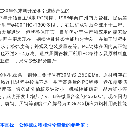
80年代末期开始和引进该产品的
7年开始自主试制PC钢棒，1988年向广州南方管桩厂提供第
生产φ400PHC桩300多根，并在试桩成功后全部用于工程。
力发展迅速，但就整体而言，目前仍处于生产和应用的探索阶
差距主要表现在：钢棒性能通条性能均匀性差；在加工过程中
求；松弛度高；外观及包装质量差等。PC钢棒在国内真正能
也不过2－4万吨。造成我国管桩厂所用PC钢棒以及原材料盘
亚进口，只有少数部分国产。
盘条，钢种主要牌号有30MnSi,35Si2Mn。原材料存在
铸连轧过程中控温不足。生产高质量的PC钢棒，盘条需要满
净度高、通条成分偏析及波动小、机械性能稳定、晶粒细小等
成功开发出增加了V、B等微量合金的45Si2Cr。现在国内
唐钢、天钢等都能生产牌号为45Si2Cr预应力钢棒用高性能
本直径、公称截面积和理论重量的参考值：