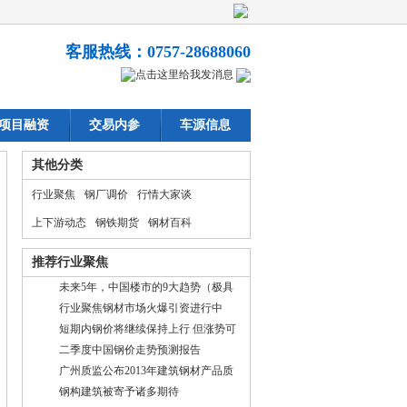
客服热线：0757-28688060
项目融资
交易内参
车源信息
其他分类
行业聚焦
钢厂调价
行情大家谈
上下游动态
钢铁期货
钢材百科
推荐行业聚焦
未来5年，中国楼市的9大趋势（极具
前瞻性）
行业聚焦钢材市场火爆引资进行中
短期内钢价将继续保持上行 但涨势可
能放缓
二季度中国钢价走势预测报告
广州质监公布2013年建筑钢材产品质
量监督抽查结果
钢构建筑被寄予诸多期待