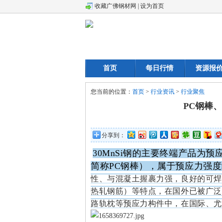
收藏广佛钢材网
|
设为首页
首页
每日行情
资源报
您当前的位置：
首页
>
行业资讯
>
行业聚焦
PC钢棒、
分享到：
30MnSi
钢的主要终端产品为预应力混凝土用
简称PC钢棒），属于预应力强
性、与混凝土握裹力强，良好的可焊接
热轧钢筋）等特点，在国外已被广泛
路轨枕等预应力构件中，在国际、尤