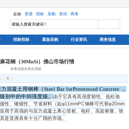
金融
资源
招标
采购
资讯
商务
价
招标投标
紧急采购
行业资讯
商务信息
麻花钢（30MnSi）佛山市场行情
本条信息共有
次浏览
0
钢棒（Steel Bar forPrestressed Concrete ，
度级别中的中间强度级。
由于它具有高强度韧性、低松弛
性、镦锻性、节省材料（如φ11mmPC钢棒可代替φ20mm
应用于高强的与应力或凝土离心管桩、电杆、高架桥墩、铁
其是亚洲具有十分广阔的市场。