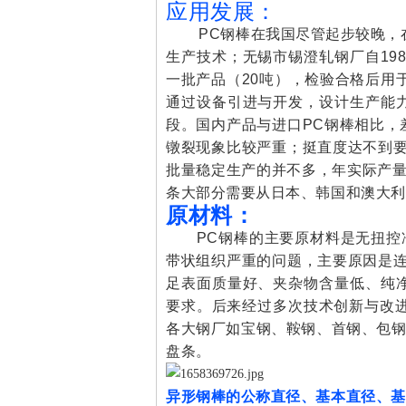
应用发展：
PC钢棒在我国尽管起步较晚，在
生产技术；无锡市锡澄轧钢厂自198
一批产品（20吨），检验合格后用于
通过设备引进与开发，设计生产能
段。国内产品与进口PC钢棒相比，
镦裂现象比较严重；挺直度达不到要
批量稳定生产的并不多，年实际产量
条大部分需要从日本、韩国和澳大利
原材料：
PC钢棒的主要原材料是无扭控冷热轧
带状组织严重的问题，主要原因是连
足表面质量好、夹杂物含量低、纯
要求。后来经过多次技术创新与改进，
各大钢厂如宝钢、鞍钢、首钢、包钢、
盘条。
异形钢棒的公称直径、基本直径、基