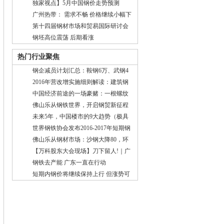
独家视点】5月中国钢价走势预测
广州热带： 需求不畅 价格继续小幅下
行
第十四届钢材市场和贸易国际研讨会
将于3月23-25日在佛山市乐从钢铁世
钢坯高位震荡 后期看涨
界举行
热门行业聚焦
钢企减员计划汇总：鞍钢6万、武钢4
万、唐钢2万、山钢1万...
2016年营改增实施细则解读：建筑钢
材行业迎新机
中国经济前途的一场豪赌：一根螺纹
钢直戳股市的底！
佛山乐从钢铁世界，开启钢贸新征程
未来5年，中国楼市的9大趋势（极具
前瞻性）
世界钢铁协会发布2016-2017年短期钢
铁需求预测结果(图文)
佛山乐从钢材市场：沙钢大降80，环
保风又起，钢价能随风上涨？
【万科股东大会现场】刀下留人!｜广
佛钢材网
钢铁去产能 广东一直在行动
短期内钢价将继续保持上行 但涨势可
能放缓