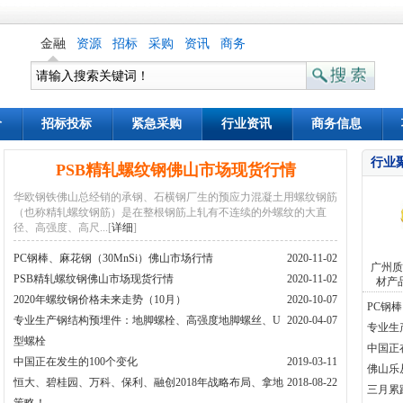
金融
资源
招标
采购
资讯
商务
价
招标投标
紧急采购
行业资讯
商务信息
行业
PSB精轧螺纹钢佛山市场现货行情
华欧钢铁佛山总经销的承钢、石横钢厂生的预应力混凝土用螺纹钢筋
（也称精轧螺纹钢筋）是在整根钢筋上轧有不连续的外螺纹的大直
径、高强度、高尺...[
详细
]
PC钢棒、麻花钢（30MnSi）佛山市场行情
2020-11-02
广州质
PSB精轧螺纹钢佛山市场现货行情
2020-11-02
材产
2020年螺纹钢价格未来走势（10月）
2020-10-07
PC钢
专业生产钢结构预埋件：地脚螺栓、高强度地脚螺丝、U
2020-04-07
专业生
型螺栓
螺丝、
中国正
中国正在发生的100个变化
2019-03-11
佛山乐
恒大、碧桂园、万科、保利、融创2018年战略布局、拿地
2018-08-22
钢价能
三月累