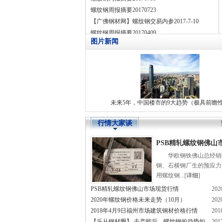
螺纹钢周报摘要20170723
【广佛钢材网】螺纹钢交易内参2017-7-10
螺纹钢周报摘要20170409
图片新闻
未来5年，中国楼市的9大趋势（极具前瞻
行情大家谈
PSB精轧螺纹钢佛山
华欧钢铁佛山总经销
货行情
钢、石横钢厂生的预应力
用螺纹钢...[
详细
]
PSB精轧螺纹钢佛山市场现货行情
202
2020年螺纹钢价格未来走势（10月）
202
2018年4月9日福州市场建筑钢材价格行情
201
【乐从钢材圈】 去产能后，螺纹钢的趋势如
201