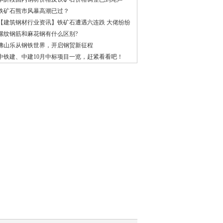
铁矿石熊市风暴高潮已过？
【建筑钢材行业资讯】铁矿石遭遇六连跌 大佬纷纷
看空铁矿石价格
螺纹钢筋和麻花钢有什么区别?
佛山乐从钢铁世界，开启钢贸新征程
中铁建、中建10月中标项目一览，赶紧看看吧！