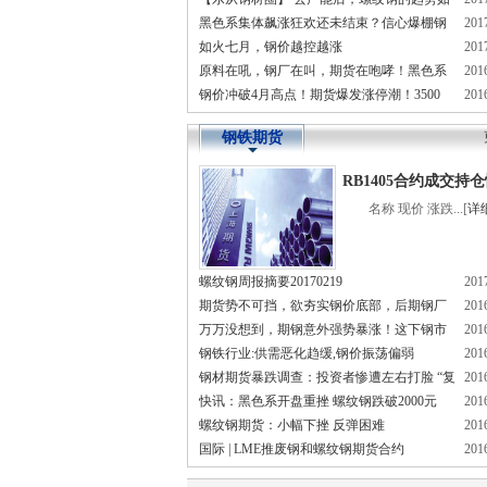
黑色系集体飙涨狂欢还未结束？信心爆棚钢
201
何走？
如火七月，钢价越控越涨
201
市会再创新高么！
原料在吼，钢厂在叫，期货在咆哮！黑色系
201
钢价冲破4月高点！期货爆发涨停潮！3500
201
暴涨之势发改委都压不住了
元/吨的日子还远吗？！
钢铁期货
RB1405合约成交持
名称 现价 涨跌...[
详
(2014-05-09)
螺纹钢周报摘要20170219
201
期货势不可挡，欲夯实钢价底部，后期钢厂
201
万万没想到，期钢意外强势暴涨！这下钢市
201
必将扩大检修应对！
钢铁行业:供需恶化趋缓,钢价振荡偏弱
201
又有热闹看了！
钢材期货暴跌调查：投资者惨遭左右打脸 “复
201
快讯：黑色系开盘重挫 螺纹钢跌破2000元
201
仇者”方正中期归来
螺纹钢期货：小幅下挫 反弹困难
201
国际 | LME推废钢和螺纹钢期货合约
201