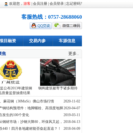
欢迎您，
游客
|
会员注册
|
会员登录
|
忘记密码
?
客服热线：0757-28688060
项目融资
交易内参
车源信息
聚焦
更多..
监公布2013年建筑钢
钢构建筑被寄予诸多期待
品质量监督抽查结果
棒、麻花钢（30MnSi）佛山市场行情
2020-11-02
产钢结构预埋件：地脚螺栓、高强度地脚
2020-04-07
U型螺栓
在发生的100个变化
2019-03-11
从钢材市场：沙钢大降80，环保风又起，
2018-04-13
随风上涨？
跌440！四月各地建材能否奋起直追？！
2018-04-09