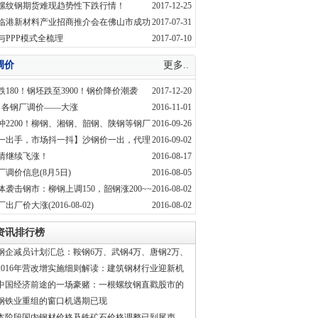
螺纹钢期货难现趋势性下跌行情！
2017-12-25
临港新材料产业招商推介会在佛山市成功
2017-07-31
华欧钢铁应邀参加
与PPP模式全梳理
2017-07-10
调价
更多..
跌180！钢坯跌至3900！钢价降价潮袭
2017-12-20
1日各钢厂调价——大涨
2016-11-01
冲2200！柳钢、湘钢、韶钢、陕钢等钢厂
2016-09-26
涨！
一出手，市场抖一抖】沙钢价一出，代理
2016-09-02
盘算一边“哭”
情继续飞涨！
2016-08-17
调价信息(8月5日)
2016-08-05
体袭击钢市：柳钢上调150，韶钢涨200~~
2016-08-02
出厂价大涨(2016-08-02)
2016-08-02
资讯排行榜
钢企减员计划汇总：鞍钢6万、武钢4万、唐钢2万、
山钢1万...
2016年营改增实施细则解读：建筑钢材行业迎新机
中国经济前途的一场豪赌：一根螺纹钢直戳股市的
底！
钢铁业重组的窗口机遇期已现
本阶段国内钢材价格及铁矿石价格调整已到尾声