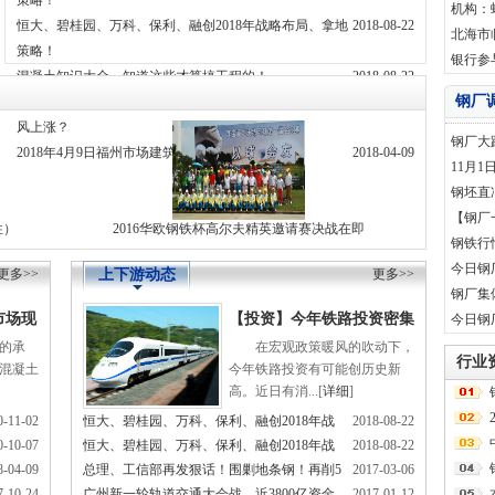
策略！
机构：
恒大、碧桂园、万科、保利、融创2018年战略布局、拿地
2018-08-22
北海市
策略！
举行，
银行参
混凝土知识大全，知道这些才算搞工程的！
2018-08-22
钢厂
佛山乐从钢材市场：沙钢大降80，环保风又起，钢价能随
2018-04-13
风上涨？
钢厂大
2018年4月9日福州市场建筑钢材价格行情
2018-04-09
来！
11月
钢坯直
全线拉
【钢厂
性）
2016华欧钢铁杯高尔夫精英邀请赛决战在即
商一边
钢铁行
今日钢厂
更多>>
上下游动态
更多>>
钢厂集
市场现
【投资】今年铁路投资密集
今日钢厂
的承
在宏观政策暖风的吹动下，
上调或再破8000亿
行业
混凝土
今年铁路投资有可能创历史新
高。近日有消...[
详细
]
0-11-02
恒大、碧桂园、万科、保利、融创2018年战
2018-08-22
0-10-07
恒大、碧桂园、万科、保利、融创2018年战
2018-08-22
略布局、拿地策略！
8-04-09
总理、工信部再发狠话！围剿地条钢！再削5
2017-03-06
略布局、拿地策略！
7-10-24
广州新一轮轨道交通大会战，近3800亿资金
2017-01-12