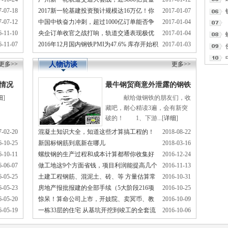
千万钢产能！钢市好戏要来了
7-07-18
2017新一轮基建投资预计规模达16万亿！你
2017-01-07
有着落！
7-07-12
中国中铁奋力冲刺，超过1000亿订单能否争
2017-01-04
准备好了吗？
6-11-10
央企订单收官之战打响，轨道交通表现极优
2017-01-04
得三甲？
6-11-07
2016年12月国内钢铁PMI为47.6% 库存开始积
2017-01-03
的中国铁建战况如何？
压 钢价下行压力加大
更多>>
人物访谈
更多>>
仓情况
最牛钢贸商意外泄露的钢铁
细
]
献给做钢铁的朋友们，收
销售内幕 ！句句戳心！
藏吧，耐心精读3遍，会有新突
破的！ 1、下游...[
详细
]
7-02-20
混凝土知识大全，知道这些才算搞工程的！
2018-08-22
6-10-25
新国标钢筋到底新在哪儿
2018-03-16
6-10-11
螺纹钢的生产过程和成本计算都帮你收集好
2016-12-24
6-06-07
做工地这9个方面省钱，项目利润能提高几个
2016-11-13
啦，拿好，不谢！
6-05-25
土建工程钢筋、混泥土、砖、等 方量估算常
2016-10-31
点？
6-05-23
房地产报批报建的全部手续（5大阶段216项
2016-10-25
数
6-05-20
惊呆！算命公司上市，开妓院、卖冥币、教
2016-10-09
报建明细），史上最强!
6-05-19
一栋33层的住宅 从基坑开挖到竣工的全套流
2016-10-06
单身狗撩妹的公司也上市了！
程