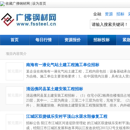
收藏广佛钢材网
|
设为首页
金融
资源
招标
首页
每日行情
资源报价
招标投标
紧
项目内容简介
南海有一液化气站土建工程施工单位招标
某企业在南海有一液化气站土建工程，工程内容包括：设备基础承
为合格。施工单位主要资格要求：1、在中国境内注册，具有法人营业执
清远佛冈县某土建安装工程招标
清远佛冈县某土建安装工程招标，（1）住宅小区2栋商住楼项目占地面积约
23层，其中一、二层为商业，三至二十三层为住宅，无地下室。（2
外）、附属建筑物、构筑物土建暨安装工程预留预埋、排水，内外砌体
江城区双捷镇乐安村平顶山水渠水毁修复工程
招标公告 阳江市江城区河道堤防管理处 的江城区双捷镇乐安村平
成，经阳江市江城区发展和改革局以江发改农经[2015]12号文核准和招.