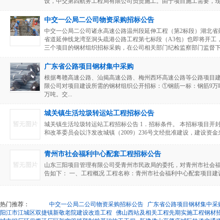
设，中交第四航务工程局有限公司负责施工。由于项目施工需要，现进
中交一公局二公司物资采购招标公告
中交一公局二公司诸永高速公路温州段延伸工程（第2标段）湖北省郧
省道延伸线龙湾至洞头疏港公路工程第七标段（A3包）也即将开工
三个项目的钢材组织招标采购，在公司相关部门纪检监察部门监督下开
广东省公路项目钢材集中采购
根据粤赣高速公路、汕揭高速公路、梅州西环高速公路等公路项目
限公司对项目建设所需的钢材组织公开招标：①钢筋一标：钢筋9万吨，
万吨。交...
城关镇生活垃圾转运站工程招标公告
城关镇生活垃圾转运站工程招标公告 1．招标条件。 本招标项目开
和改革委员会以汴发改城镇（2009）236号文经批准建设，建设资金来
青州市社会福利中心配套工程招标公告
山东三阳项目管理有限公司受青州市民政局的委托，对青州市社会
告如下： 一、工程概况 工程名称：青州市社会福利中心配套项目建设工
热门推荐：
中交一公局二公司物资采购招标公告
广东省公路项目钢材集中采
阳江市江城区双捷镇新敬老院建设改造工程
佛山西站及相关工程先期实施工程钢材