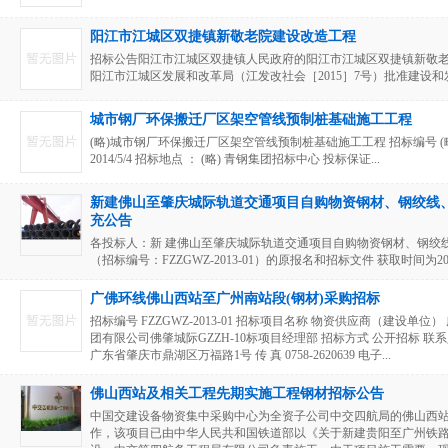
阳江市江城区双捷镇新敬老院建设改造工程
招标公告阳江市江城区双捷镇人民政府的阳江市江城区双捷镇新敬
阳江市江城区发展和改革局（江发改社会［2015］7号）批准建设和发
城市钢厂环保搬迁厂区架空管线预制桩基础施工工程
(略)城市钢厂环保搬迁厂区架空管线预制桩基础施工工程 招标编号 (略) 投标
2014/5/4 招标地点 ： (略) 青钢集团招标中心 投标保证...
新建佛山至肇庆城际轨道交通项目自购物资钢材、钢绞线
充公告
各投标人：新 建佛山至肇庆城际轨道交通项目自购物资钢材、钢绞
（招标编号：FZZGWZ-2013-01）的原报名和招标文件 获取时间为2013
广佛环线佛山西站至广州南站段(钢材)采购招标
招标编号 FZZGWZ-2013-01 招标项目名称 物资供应商（建设
团有限公司佛肇城际GZZH-10标项目经理部 招标方式 公开招标 联系人 王瑞
广东省肇庆市鼎湖区万福路1号 传 真 0758-2620639 电子...
佛山西站及相关工程先期实施工程钢材招标公告
中国交建设备物资集中采购中心为全资子公司中交四航局的佛山西
作，该项目已由中华人民共和国铁道部以《关于新建贵阳至广州铁路初步设