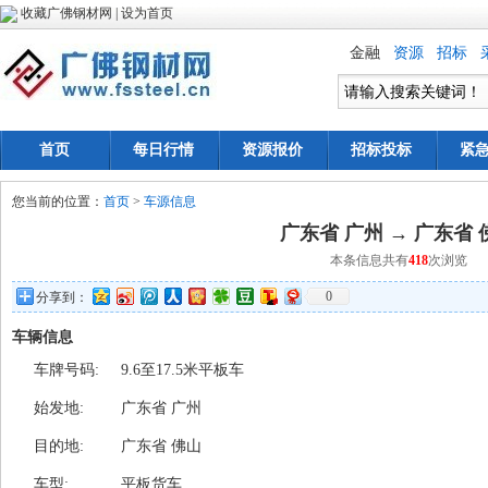
收藏广佛钢材网
|
设为首页
金融
资源
招标
首页
每日行情
资源报价
招标投标
紧
您当前的位置：
首页
>
车源信息
广东省 广州 → 广东省 
本条信息共有
418
次浏览
0
分享到：
车辆信息
车牌号码:
9.6至17.5米平板车
始发地:
广东省 广州
目的地:
广东省 佛山
车型:
平板货车