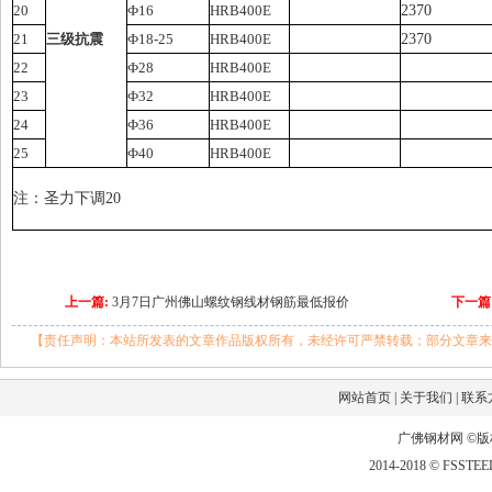
20
Ф16
HRB400E
2370
21
三级抗震
Ф18-25
HRB400E
2370
22
Ф28
HRB400E
23
Ф32
HRB400E
24
Ф36
HRB400E
25
Ф40
HRB400E
注：圣力下调20
上一篇:
3月7日广州佛山螺纹钢线材钢筋最低报价
下一篇
【责任声明：本站所发表的文章作品版权所有，未经许可严禁转载；部分文章来
网站首页
|
关于我们
|
联系
广佛钢材网 ©
2014-2018 © FSSTEEL