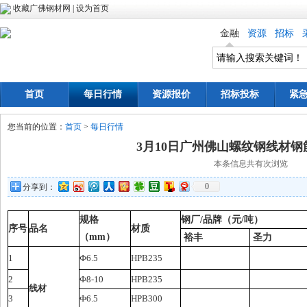
收藏广佛钢材网
|
设为首页
金融
资源
招标
首页
每日行情
资源报价
招标投标
紧
您当前的位置：
首页
>
每日行情
3月10日广州佛山螺纹钢线材
本条信息共有
次浏览
0
分享到：
规格
钢厂/品牌（元/吨）
序号
品名
材质
（mm）
裕丰
圣力
1
Ф6.5
HPB235
2
Ф8-10
HPB235
线材
3
Ф6.5
HPB300