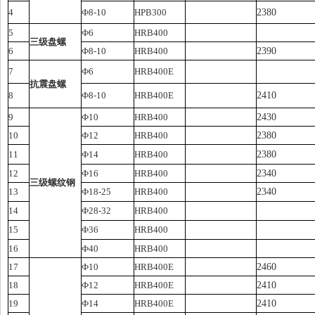
4
Ф8-10
HPB300
2380
5
Ф6
HRB400
三级盘螺
6
Ф8-10
HRB400
2390
7
Ф6
HRB400E
抗震盘螺
8
Ф8-10
HRB400E
2410
9
Ф10
HRB400
2430
10
Ф12
HRB400
2380
11
Ф14
HRB400
2380
12
Ф16
HRB400
2340
三级螺纹钢
13
Ф18-25
HRB400
2340
14
Ф28-32
HRB400
15
Ф36
HRB400
16
Ф40
HRB400
17
Ф10
HRB400E
2460
18
Ф12
HRB400E
2410
19
Ф14
HRB400E
2410