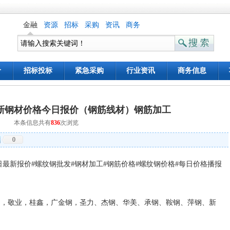
金融
资源
招标
采购
资讯
商务
价
招标投标
紧急采购
行业资讯
商务信息
新钢材价格今日报价（钢筋线材）钢筋加工
本条信息共有
836
次浏览
0
最新报价#螺纹钢批发#钢材加工#钢筋价格#螺纹钢价格#每日价格播报
钢，敬业，桂鑫，广金钢，圣力、杰钢、华美、承钢、鞍钢、萍钢、新